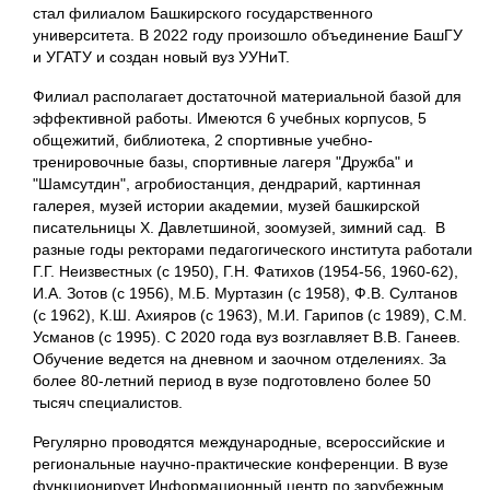
стал филиалом Башкирского государственного
университета. В 2022 году произошло объединение БашГУ
и УГАТУ и создан новый вуз УУНиТ.
Филиал располагает достаточной материальной базой для
эффективной работы. Имеются 6 учебных корпусов, 5
общежитий, библиотека, 2 спортивные учебно-
тренировочные базы, спортивные лагеря "Дружба" и
"Шамсутдин", агробиостанция, дендрарий, картинная
галерея, музей истории академии, музей башкирской
писательницы Х. Давлетшиной, зоомузей, зимний сад. В
разные годы ректорами педагогического института работали
Г.Г. Неизвестных (с 1950), Г.Н. Фатихов (1954-56, 1960-62),
И.А. Зотов (с 1956), М.Б. Муртазин (с 1958), Ф.В. Султанов
(с 1962), К.Ш. Ахияров (с 1963), М.И. Гарипов (с 1989), С.М.
Усманов (с 1995). С 2020 года вуз возглавляет В.В. Ганеев.
Обучение ведется на дневном и заочном отделениях. За
более 80-летний период в вузе подготовлено более 50
тысяч специалистов.
Регулярно проводятся международные, всероссийские и
региональные научно-практические конференции. В вузе
функционирует Информационный центр по зарубежным