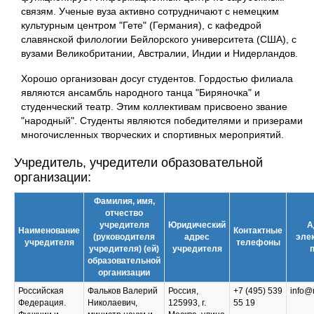
связям. Ученые вуза активно сотрудничают с немецким
культурным центром "Гете" (Германия), с кафедрой
славянской филологии Бейлорского университета (США), с
вузами Великобритании, Австралии, Индии и Нидерландов.
Хорошо организован досуг студентов. Гордостью филиала
являются ансамбль народного танца "Биряночка" и
студенческий театр. Этим коллективам присвоено звание
"народный". Студенты являются победителями и призерами
многочисленных творческих и спортивных мероприятий.
Учредитель, учредители образовательной
организации:
Фамилия, имя,
отчество
учредителя
Юридический
А
Наименование
Контактные
(руководителя
адрес
эле
учредителя
телефоны
учредителя) (ей)
учредителя
образовательной
организации
Российская
Фальков Валерий
Россия,
+7 (495) 539
info@
Федерация.
Николаевич,
125993, г.
55 19