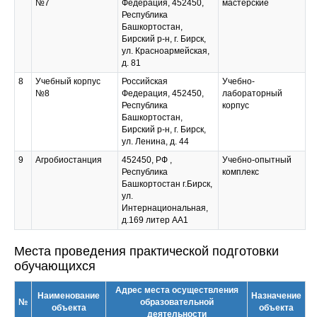
№7
Федерация, 452450,
мастерские
Республика
Башкортостан,
Бирский р-н, г. Бирск,
ул. Красноармейская,
д. 81
8
Учебный корпус
Российская
Учебно-
№8
Федерация, 452450,
лабораторный
Республика
корпус
Башкортостан,
Бирский р-н, г. Бирск,
ул. Ленина, д. 44
9
Агробиостанция
452450, РФ ,
Учебно-опытный
Республика
комплекс
Башкортостан г.Бирск,
ул.
Интернациональная,
д.169 литер АА1
Места проведения практической подготовки
обучающихся
Адрес места осуществления
Наименование
Назначение
№
образовательной
объекта
объекта
деятельности