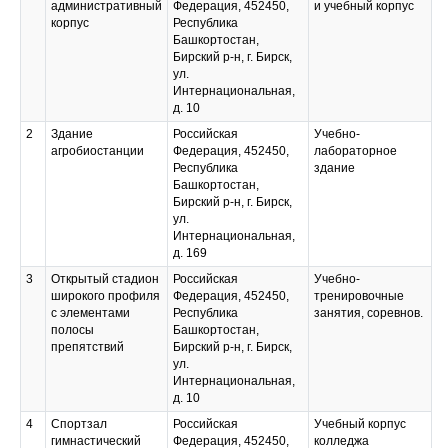
административный
Федерация, 452450,
и учебный корпус
корпус
Республика
Башкортостан,
Бирский р-н, г. Бирск,
ул.
Интернациональная,
д. 10
2
Здание
Российская
Учебно-
агробиостанции
Федерация, 452450,
лабораторное
Республика
здание
Башкортостан,
Бирский р-н, г. Бирск,
ул.
Интернациональная,
д. 169
3
Открытый стадион
Российская
Учебно-
широкого профиля
Федерация, 452450,
тренировочные
с элементами
Республика
занятия, соревнов.
полосы
Башкортостан,
препятствий
Бирский р-н, г. Бирск,
ул.
Интернациональная,
д. 10
4
Спортзал
Российская
Учебный корпус
гимнастический
Федерация, 452450,
колледжа