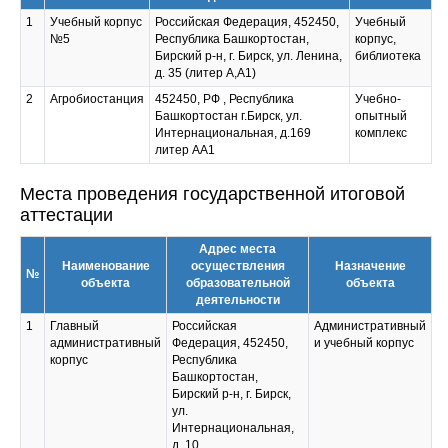
1
Учебный корпус
Российская Федерация, 452450,
Учебный
№5
Республика Башкортостан,
корпус,
Бирский р-н, г. Бирск, ул. Ленина,
библиотека
д. 35 (литер А,А1)
2
Агробиостанция
452450, РФ , Республика
Учебно-
Башкортостан г.Бирск, ул.
опытный
Интернациональная, д.169
комплекс
литер АА1
Места проведения государственной итоговой
аттестации
Адрес места
Наименование
осуществления
Назначение
№
объекта
образовательной
объекта
деятельности
1
Главный
Российская
Административный
административный
Федерация, 452450,
и учебный корпус
корпус
Республика
Башкортостан,
Бирский р-н, г. Бирск,
ул.
Интернациональная,
д. 10