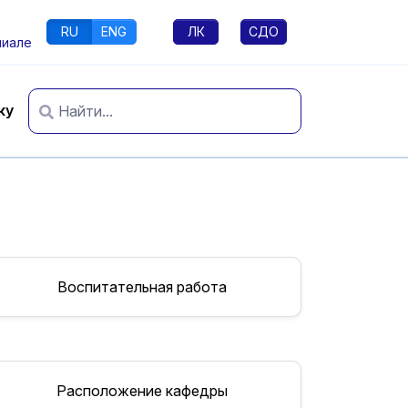
RU
ENG
ЛК
СДО
лиале
ку
Воспитательная работа
Расположение кафедры