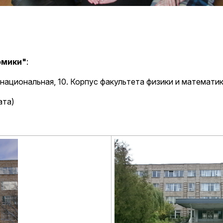
омики"
:
рнациональная, 10. Корпус факультета физики и математик
ата)