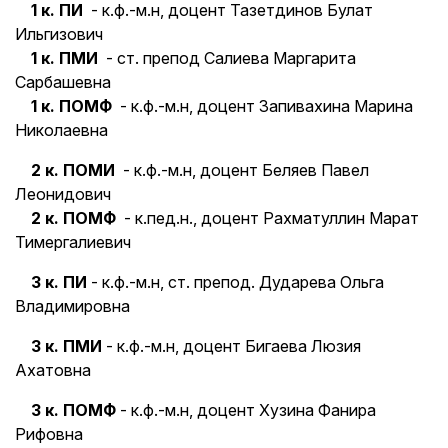
1 к. ПИ
- к.ф.-м.н, доцент Тазетдинов Булат
Ильгизович
1 к. ПМИ
- ст. препод Салиева Маргарита
Сарбашевна
1 к. ПОМФ
- к.ф.-м.н, доцент Запивахина Марина
Николаевна
2 к. ПОМИ
- к.ф.-м.н, доцент Беляев Павел
Леонидович
2 к. ПОМФ
- к.пед.н., доцент Рахматуллин Марат
Тимергалиевич
3 к. ПИ
- к.ф.-м.н, ст. препод. Дударева Ольга
Владимировна
3 к. ПМИ
- к.ф.-м.н, доцент Бигаева Люзия
Ахатовна
3 к. ПОМФ
- к.ф.-м.н, доцент Хузина Фанира
Рифовна