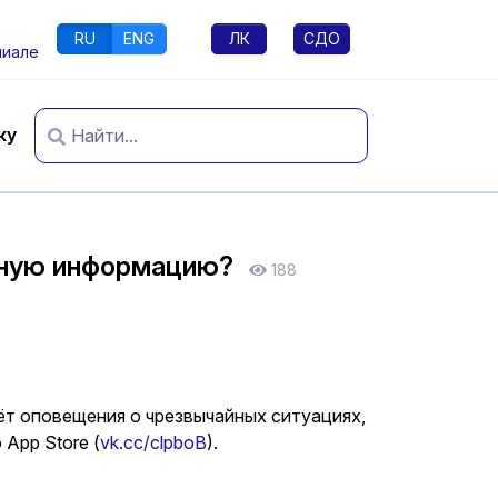
RU
ENG
ЛК
СДО
лиале
ку
ивную информацию?
188
ёт оповещения о чрезвычайных ситуациях,
 App Store (
vk.cc/clpboB
).