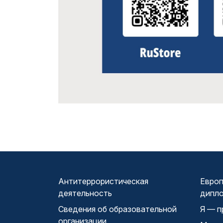
Антитеррористическая
Европ
деятельность
дипл
Сведения об образовательной
Я — п
организации