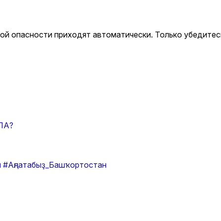
й опасности приходят автоматически. Только убедитесь
ПЛА?
н
#Аңлатабыҙ_Башҡортостан