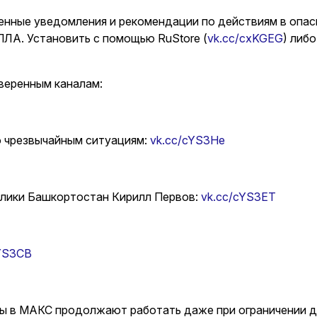
нные уведомления и рекомендации по действиям в опас
ПЛА. Установить с помощью RuStore (
vk.cc/cxKGEG
) либо
веренным каналам:
 чрезвычайным ситуациям:
vk.cc/cYS3He
лики Башкортостан Кирилл Первов:
vk.cc/cYS3ET
cYS3CB
ы в МАКС продолжают работать даже при ограничении д