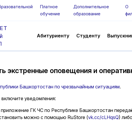
бразовательной
Платное
Дополнительное
О
обучение
образование
фи
ЕТ
Абитуриенту
Студенту
Выпускни
й
Л
ать экстренные оповещения и операт
публики Башкортостан по чрезвычайным ситуациям
.
 включите уведомления:
 приложение ГК ЧС по Республике Башкортостан переда
Установить можно с помощью RuStore (
vk.cc/cLHqsQ
) либо